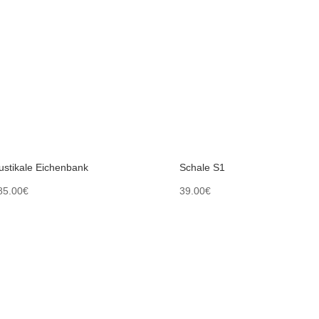
ustikale Eichenbank
Schale S1
85.00
€
39.00
€