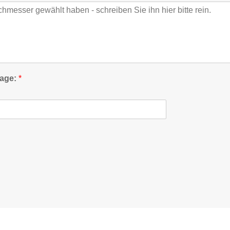
rage:
*